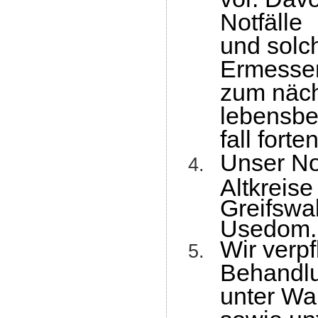
Notfälle
und solch
Ermessen
zum näch
lebensbe
fall fort
Unser No
Altkreise
Greifswa
Usedom.
Wir verpf
Behandlu
unter Wah