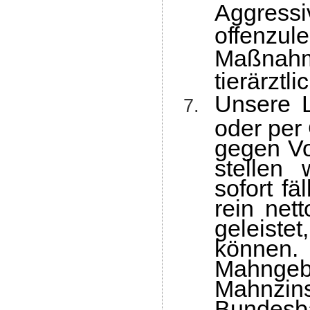
Aggress
offenzu
Maßnahm
tierärztl
U
nsere L
oder per 
gegen Vo
stellen
sofort f
rein net
geleist
können
Mahngeb
Mahnzins
Bundesb