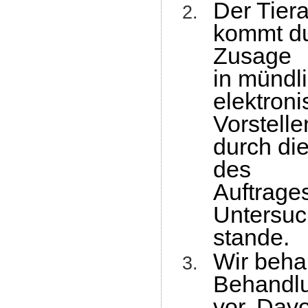
Der Tiera
kommt du
Zusage
in mündli
elektron
Vorstelle
durch di
des
Auftrages
Untersuc
stande.
Wir beha
Behandl
vor. Dav