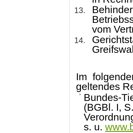
Behind
Betriebs
vom Vert
Gerichts
Greifswal
Im folgenden
geltendes Re
Bundes-Tie
(BGBl. I, S
Verordnung
s. u.
www.b