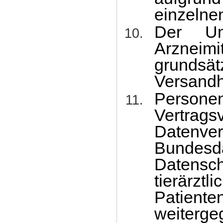
einzelnen
Der Um
Arzneimit
grundsät
Versandh
Perso
Vertra
Datenver
Bund
Datens
tierärz
Patiente
weiter