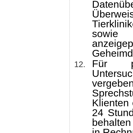
Datenü
Überwei
Tierklin
sowie
anzeigep
Geheimdi
Für pl
Untersuc
vergeb
Sprechs
Klienten
24 Stun
behalten
in Rechn