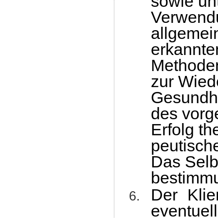
sowie un
Verwendu
allgemei
erkannte
Methode
zur Wied
Gesundh
des vorg
Erfolg th
peutisch
Das Selb
bestimmu
Der Klie
eventue