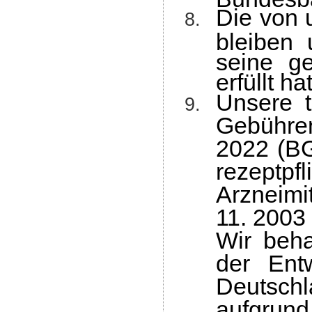
Die von
bleiben 
seine g
erfüllt hat
Unsere t
Gebühre
2022 (BG
rezeptp
Arzneimi
11. 2003 
Wir beh
der Ent
Deutsch
aufgrund